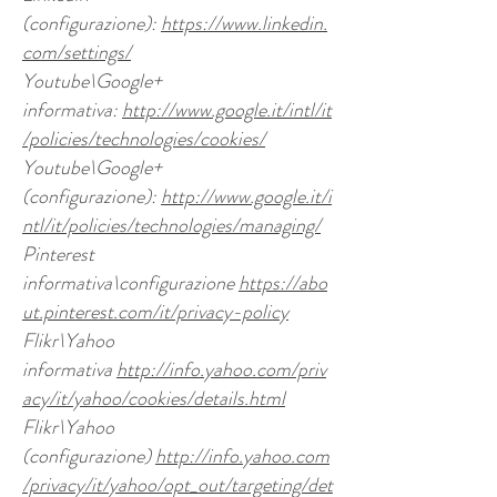
(configurazione):
https://www.linkedin.
com/settings/
Youtube\Google+
informativa:
http://www.google.it/intl/it
/policies/technologies/cookies/
Youtube\Google+
(configurazione):
http://www.google.it/i
ntl/it/policies/technologies/managing/
Pinterest
informativa\configurazione
https://abo
ut.pinterest.com/it/privacy-policy
Flikr\Yahoo
informativa
http://info.yahoo.com/priv
acy/it/yahoo/cookies/details.html
Flikr\Yahoo
(configurazione)
http://info.yahoo.com
/privacy/it/yahoo/opt_out/targeting/det