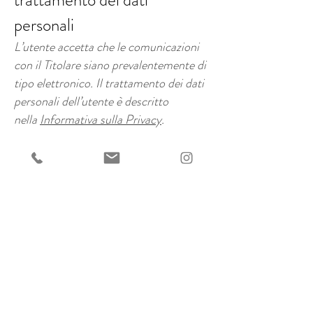
trattamento dei dati
personali
L’utente accetta che le comunicazioni
con il Titolare siano prevalentemente di
tipo elettronico. Il trattamento dei dati
personali dell’utente è descritto
nella
Informativa sulla Privacy
.
Indipendenza delle clausole
Ciascuna clausola dei presenti Termini
verrà interpretata separatamente e
indipendentemente dalle altre. Qualora
una clausola sia ritenuta invalida, nulla
o comunque inefficace, essa verrà
considerata indipendente dalle altre e
non pregiudicherà la validità o